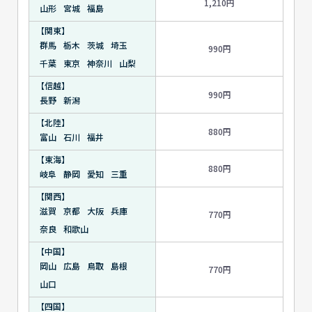
1,210円
山形
宮城
福島
【関東】
群馬
栃木
茨城
埼玉
990円
千葉
東京
神奈川
山梨
【信越】
990円
長野
新潟
【北陸】
880円
富山
石川
福井
【東海】
880円
岐阜
静岡
愛知
三重
【関西】
滋賀
京都
大阪
兵庫
770円
奈良
和歌山
【中国】
岡山
広島
鳥取
島根
770円
山口
【四国】