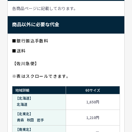
各商品ページに記載しております。
商品以外に必要な代金
■銀行振込手数料
■送料
【佐川急便】
※表はスクロールできます。
地域詳細
60サイズ
【北海道】
1,650円
北海道
【北東北】
1,210円
青森
秋田
岩手
【南東北】