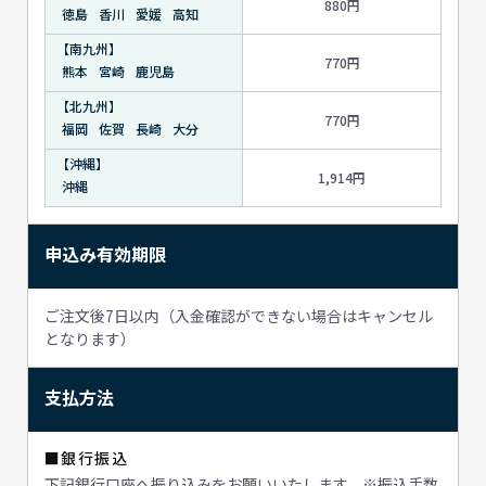
880円
徳島
香川
愛媛
高知
【南九州】
770円
熊本
宮崎
鹿児島
【北九州】
770円
福岡
佐賀
長崎
大分
【沖縄】
1,914円
沖縄
申込み有効期限
ご注文後7日以内（入金確認ができない場合はキャンセル
となります）
支払方法
■銀行振込
下記銀行口座へ振り込みをお願いいたします。※振込手数