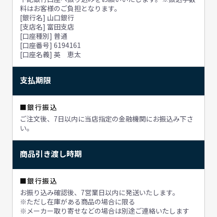
料はお客様のご負担となります。
[銀行名] 山口銀行
[支店名] 富田支店
[口座種別] 普通
[口座番号] 6194161
[口座名義] 英 恵太
支払期限
■銀行振込
ご注文後、7日以内に当店指定の金融機関にお振込み下さ
い。
商品引き渡し時期
■銀行振込
お振り込み確認後、7営業日以内に発送いたします。
※ただし在庫がある商品の場合に限る
※メーカー取り寄せなどの場合は別途ご連絡いたします